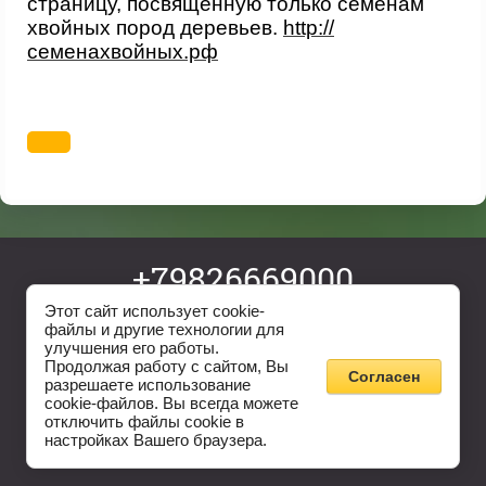
страницу, посвященную только семенам
хвойных пород деревьев.
http://
семенахвойных.рф
+79826669000
ev05@yandex.ru
Этот сайт использует cookie-
файлы и другие технологии для
@pmsad_ekb
улучшения его работы.
Copyright © 2011 - 2026
Продолжая работу с сайтом, Вы
Согласен
Садовый центр "Первомайский"
разрешаете использование
cookie-файлов. Вы всегда можете
отключить файлы cookie в
настройках Вашего браузера.