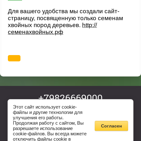
Для вашего удобства мы создали сайт-
страницу, посвященную только семенам
хвойных пород деревьев.
http://
семенахвойных.рф
+79826669000
ev05@yandex.ru
Этот сайт использует cookie-
файлы и другие технологии для
@pmsad_ekb
улучшения его работы.
Copyright © 2011 - 2026
Продолжая работу с сайтом, Вы
Согласен
Садовый центр "Первомайский"
разрешаете использование
cookie-файлов. Вы всегда можете
отключить файлы cookie в