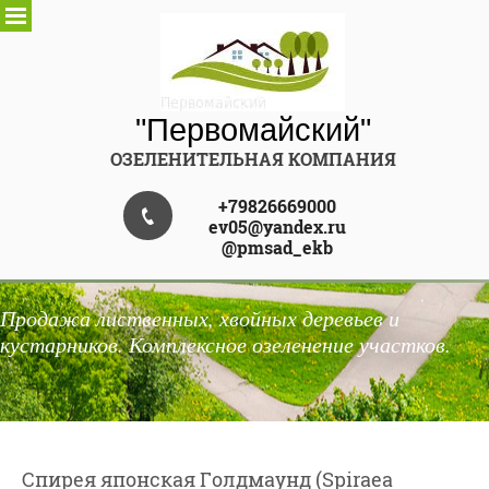
"Первомайский"
ОЗЕЛЕНИТЕЛЬНАЯ КОМПАНИЯ
+79826669000
ev05@yandex.ru
@pmsad_ekb
Продажа лиственных, хвойных деревьев и
кустарников. Комплексное озеленение участков.
Спирея японская Голдмаунд (Spiraea