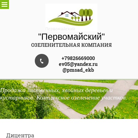
"Первомайский"
ОЗЕЛЕНИТЕЛЬНАЯ КОМПАНИЯ
+79826669000
ev05@yandex.ru
@pmsad_ekb
Продажа лиственных, хвойных деревьев и
кустарников. Комплексное озеленение участков.
Дицентра